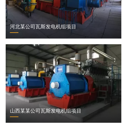
河北某公司瓦斯发电机组项目
山西某某公司瓦斯发电机组项目