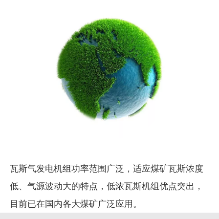
瓦斯气发电机组功率范围广泛，适应煤矿瓦斯浓度
低、气源波动大的特点，低浓瓦斯机组优点突出，
目前已在国内各大煤矿广泛应用。