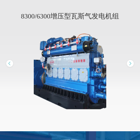
8300/6300增压型瓦斯气发电机组