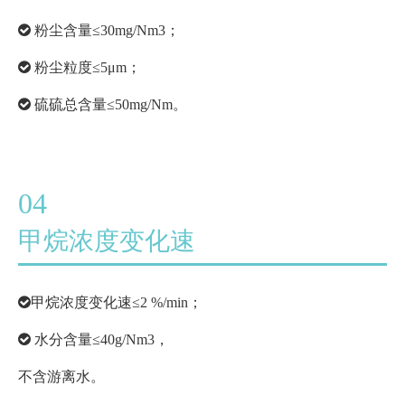

粉尘含量≤30mg/Nm3；

​​​​​​​ 粉尘粒度≤5μm；

硫硫总含量≤50mg/Nm。
04
甲烷浓度变化速

甲烷浓度变化速≤2 %/min；

水分含量≤40g/Nm3，
不含游离水。