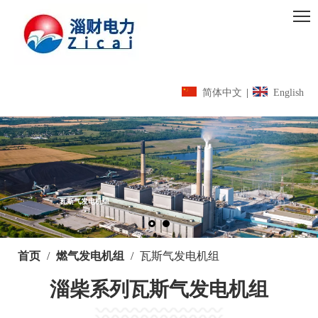
简体中文
|
English
瓦斯气发电机组
首页
/
燃气发电机组
/
瓦斯气发电机组
淄柴系列瓦斯气发电机组