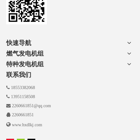
快速导航
燃气发电机组
特种发电机组
联系我们

18553382068

13951158508

2260661851@qq.com

2260661851

www.hxdlkj.com