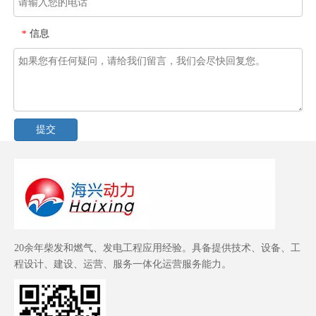
信息
*
提交
20余年柴发和燃气、发电工程应用经验。具备提供技术、设备、工
程设计、建设、运营、服务一体化运营服务能力。