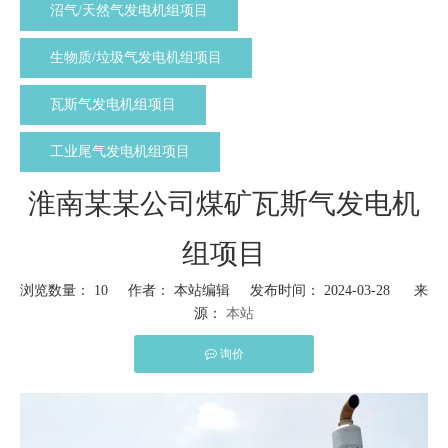
沼气/天然气发电机组项目
生物质/垃圾气发电机组项目
瓦斯气发电机组项目
工业尾气发电机组项目
淮南某某公司煤矿瓦斯气发电机
组项目
浏览数量：
10
作者： 本站编辑 发布时间： 2024-03-28 来
源：
本站
询价
["wechat","weibo","qzone","douban","email"]