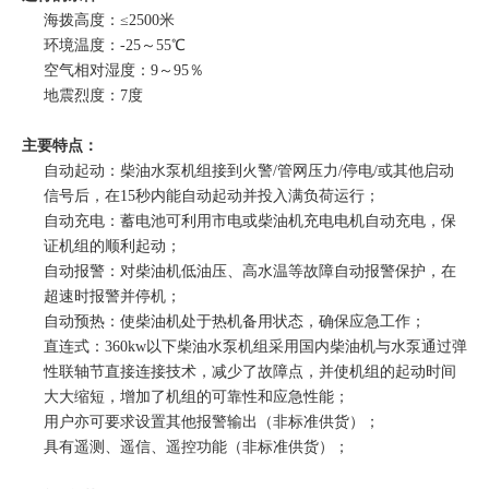
海拨高度：≤2500米
环境温度：-25～55℃
空气相对湿度：9～95％
地震烈度：7度
主要特点：
自动起动：柴油水泵机组接到火警/管网压力/停电/或其他启动
信号后，在15秒内能自动起动并投入满负荷运行；
自动充电：蓄电池可利用市电或柴油机充电电机自动充电，保
证机组的顺利起动；
自动报警：对柴油机低油压、高水温等故障自动报警保护，在
超速时报警并停机；
自动预热：使柴油机处于热机备用状态，确保应急工作；
直连式：360kw以下柴油水泵机组采用国内柴油机与水泵通过弹
性联轴节直接连接技术，减少了故障点，并使机组的起动时间
大大缩短，增加了机组的可靠性和应急性能；
用户亦可要求设置其他报警输出（非标准供货）；
具有遥测、遥信、遥控功能（非标准供货）；