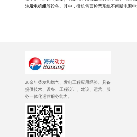
油
发电机组
等设备。其中，微机售票检票系统不间断电源电
20余年柴发和燃气、发电工程应用经验。具备
提供技术、设备、工程设计、建设、运营、服
务一体化运营服务能力。