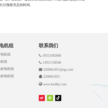
机组
预留充足的时间。
电机组
联系我们
发电机组

18553382068
电机组

13951158508
油发电机组

2260661851@qq.com
油发电机组

2260661851

www.hxdlkj.com