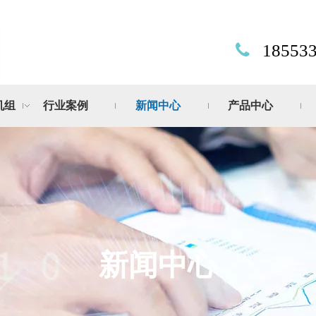
185533

机组
行业案例
新闻中心
产品中心
新闻中心