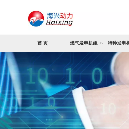
首 页
燃气发电机组
特种发电