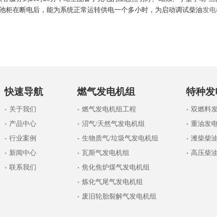
池柜在断电后，能为系统正常运转供电一个多小时，为启动调试柴油
发电
快速导航
燃气发电机组
特种发
关于我们
燃气发电机组工程
双燃料
产品中心
沼气/天然气发电机组
重油发
行业案例
生物质气/垃圾气发电机组
潍柴柴
新闻中心
瓦斯气发电机组
高压柴
联系我们
焦化焦炉煤气发电机组
炼化气尾气发电机组
废旧轮胎裂解气发电机组