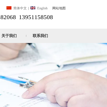
网站地图
简体中文
|
English
82068 13951158508
关于我们
联系我们