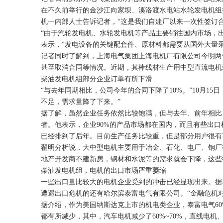
在不久前举行的金沙江向家坝、溪洛渡水电站水轮发电机组招
机一内部人士告诉记者，“这是我们自建厂以来一次性签订
“由于汽轮发电机、水轮发电机等产品主要销往国内市场，
表示，“发电设备的关键配套件、原材料都需要从国外大量
记者同时了解到，上海电气集团上海电机厂有限公司今明两
甚至取消合同等情况。近期，其棒线材生产用中型直流电机
柴油发电机组部分企业订单有所下滑
“与去年同期相比，公司今年的合同下降了10%。”10月
不足，需求量降了下来。”
据了解，虽然企业任务依然比较饱满，但与去年、前年相比
者。他表示，企业90%的产品市场都在国内，而且有些出口
已经排到了后年。目前生产任务比较重，但是部分用户很有
翟明分析说，大中型电机主要用于冶金、石化、电厂、钢厂
地产开发商不建新房，钢材和水泥等的需求就会下降，这些
柴油发电机组，电机的出口市场严重萎缩
一些出口量比较大的电机企业受到的冲击已经显现出来。据
遭遇出口危机的还有哈尔滨泰富电气有限公司。“金融危机
据介绍，作为美国纳斯达克上市的机电类企业，泰富电气60
都有所减少，其中，汽车电机减少了60%~70%，直线电机、