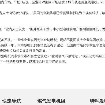
国内市场。”他介绍说，企业针对国内市场研发了城市轨道用直线电机、Z
业内人士向记者分析说，“美国的金融风暴已经蔓延和影响到了实体经济，
用。”业内人士认为，“国外经济下滑，中小型电机的用户群期望值降低，
更加严格。一些小企业会因为资金链断裂、周转不灵而被大企业集团收购，
会持续一年，大中型电机的市场也会有所波动，但国内市场的需求量毕竟
费都会拉动相关设备行业的发展。”
中型电机的市场应该不会太悲观吧？”翟明语气不很肯定，“现在公司高层
下一轮的价格调整，以减少合同量下降的影响。
快速导航
燃气发电机组
特种发