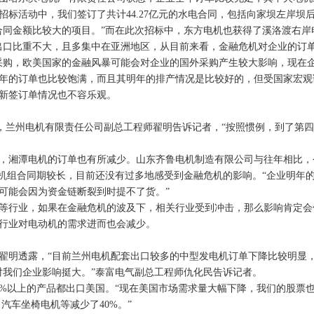
标活动中，我们签订了共计44.27亿元的水电合同，包括向家坝左岸坝
合同金额比较大的项目。”而在此次招标中，东方电机也获得了溪洛渡右岸
出口比重不大，且多集中在亚洲地区，从目前来看，金融危机对企业的订
采购，欧美国家的金融风暴可能会对企业的国外采购产生较大影响，现在企
年的订单也比较饱满，而且其明年的排产情况是比较好的，但受国家宏观
新签订单情况也不容乐观。
15日，兰州电机有限责任公司副总工程师翟明告诉记者，“按照惯例，到了
，湘潭电机的订单也有所减少。山东齐鲁电机制造有限公司与往年相比，
机组合同期较长，目前还没有过多地感受到金融危机的影响。“企业明年的
可能会因为资金链断裂到时提不了货。”
等行业，如果在金融危机的波及下，相关行业受到冲击，那么影响肯定会
行业对电动机的需求进而也会减少。
翟明透露，“目前兰州电机配套出口较多的中型发电机订单下降比较明显，
对我们企业影响挺大。”泰富电气副总工程师仇化民告诉记者。
%以上的产品都出口美国。“现在美国市场需求量大幅下降，我们的股票也
汽车坐椅电机等减少了40%。”