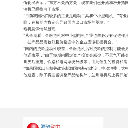
仇化民表示，“东方不亮西方亮，现在我们已开始积极开拓
油机已经推向了市场。
“目前我国出口较多的主要是电动工具和中小型电机。”有
降，在短期内肯定会导致国内出口市场的萎缩。”
危机意识悄然显现
“从长期看，金融危机对中小型电机产业也未必没有促进作
一些产品品质较好且价格适中的企业应该把握机会。”
“国内的贷款流动性较差，金融危机后对贷款的控制可能会
他还表示，“由于短期内固定资产投资会减少，不景气可能
川灾后重建、铁路和电网系统升级等，由此催生的投资和消
“如果国家出台相关政策刺激国内基础建设，拉动消费，大
他透露，除了将适当调整产品结构外，兰州电机马上将开始