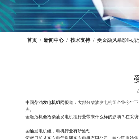
首页
/
新闻中心
/
技术支持
/
受金融风暴影响,
["wechat","weibo","qzone","douban","email"]
中国柴油
发电机组
网报道：大部分柴油
发电机组
企业今年下
声。
金融危机会给柴油发电机组行业带来什么样的影响？在采访
柴油发电机组，电机行业有所波动
记者日前从东方电气集团东方电机有限公司、哈尔滨电站集