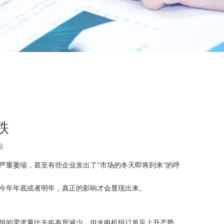
跌
站
严重萎缩，甚至有些企业发出了“市场的冬天即将到来”的呼
今年年底或者明年，真正的影响才会显现出来。
组的需求量比去年有所减少，但水电机组订单呈上升态势。