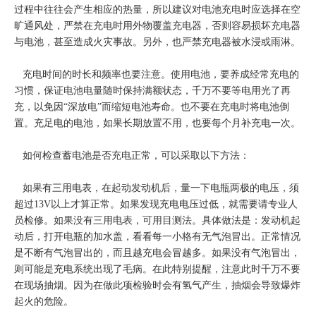
过程中往往会产生相应的热量，所以建议对电池充电时应选择在空
旷通风处，严禁在充电时用外物覆盖充电器，否则容易损坏充电器
与电池，甚至造成火灾事故。另外，也严禁充电器被水浸或雨淋。
充电时间的时长和频率也要注意。使用电池，要养成经常充电的
习惯，保证电池电量随时保持满额状态，千万不要等电用光了再
充，以免因“深放电”而缩短电池寿命。也不要在充电时将电池倒
置。充足电的电池，如果长期放置不用，也要每个月补充电一次。
如何检查蓄电池是否充电正常，可以采取以下方法：
如果有三用电表，在起动发动机后，量一下电瓶两极的电压，须
超过13V以上才算正常。如果发现充电电压过低，就需要请专业人
员检修。如果没有三用电表，可用目测法。具体做法是：发动机起
动后，打开电瓶的加水盖，看看每一小格有无气泡冒出。正常情况
是不断有气泡冒出的，而且越充电会冒越多。如果没有气泡冒出，
则可能是充电系统出现了毛病。在此特别提醒，注意此时千万不要
在现场抽烟。因为在做此项检验时会有氢气产生，抽烟会导致爆炸
起火的危险。