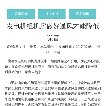
公司新闻
技术支持
产品知识
发电机组机房做好通风才能降低
噪音
浏览数量：
4
作者： 本站编辑 发布时间： 2017-09-08 来
源：
本站
["wechat","weibo","qzone","douban","email"]
柴油
发电机组
的机房建设中，如何降噪是不少用户朋友关心的问
题，在众多机房设计环节里，海兴动力认为做好通风设计是关键，
通风做的好，噪音自然小！
由于柴油发电机组运行时需要大量的新鲜空气，须设计能满足要
求的机房排风与排风道，大量的噪声也是从进风道和排风道散播到
机房外。设计合理的进风道与排风道是降低噪声的重要环节，一般
来说柴油发电机组的进风与排风道均采用折砖风道，一进风消音器
和排风消声器，内腔均装置吸音材料和穿孔吸音板，同时为保证机