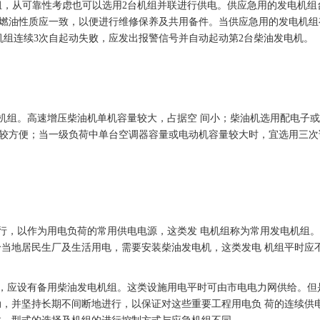
，从可靠性考虑也可以选用2台机组并联进行供电。供应急用的发电机组
燃油性质应一致，以便进行维修保养及共用备件。当供应急用的发电机组
机组连续3次自起动失败，应发出报警信号并自动起动第2台柴油发电机。
组。高速增压柴油机单机容量较大，占据空 间小；柴油机选用配电子或
较方便；当一级负荷中单台空调器容量或电动机容量较大时，宜选用三次
。
，以作为用电负荷的常用供电电源，这类发 电机组称为常用发电机组。
给当地居民生厂及生活用电，需要安装柴油发电机，这类发电 机组平时应
，应设有备用柴油发电机组。这类设施用电平时可由市电电力网供给。但
动，并坚持长期不间断地进行，以保证对这些重要工程用电负 荷的连续供