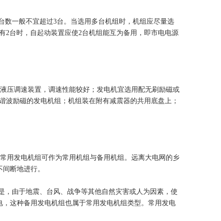
台数一般不宜超过3台。当选用多台机组时，机组应尽量选
有2台时，自起动装置应使2台机组能互为备用，即市电电源
液压调速装置，调速性能较好；发电机宜选用配无刷励磁或
谐波励磁的发电机组；机组装在附有减震器的共用底盘上；
常用发电机组可作为常用机组与备用机组。远离大电网的乡
不间断地进行。
是，由于地震、台风、战争等其他自然灾害或人为因素，使
电，这种备用发电机组也属于常用发电机组类型。常用发电