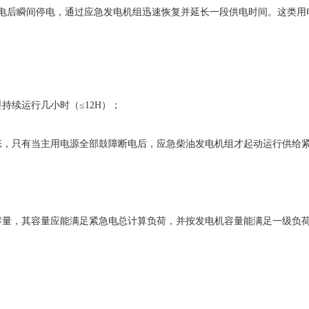
电后瞬间停电，通过应急发电机组迅速恢复并延长一段供电时间。这类用
续运行几小时（≤12H）；
，只有当主用电源全部鼓障断电后，应急柴油发电机组才起动运行供给
容量，其容量应能满足紧急电总计算负荷，并按发电机容量能满足一级负