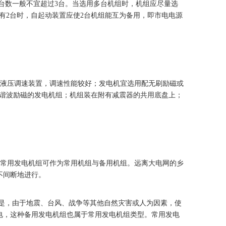
台数一般不宜超过3台。当选用多台机组时，机组应尽量选
有2台时，自起动装置应使2台机组能互为备用，即市电电源
液压调速装置，调速性能较好；发电机宜选用配无刷励磁或
谐波励磁的发电机组；机组装在附有减震器的共用底盘上；
常用发电机组可作为常用机组与备用机组。远离大电网的乡
不间断地进行。
是，由于地震、台风、战争等其他自然灾害或人为因素，使
电，这种备用发电机组也属于常用发电机组类型。常用发电