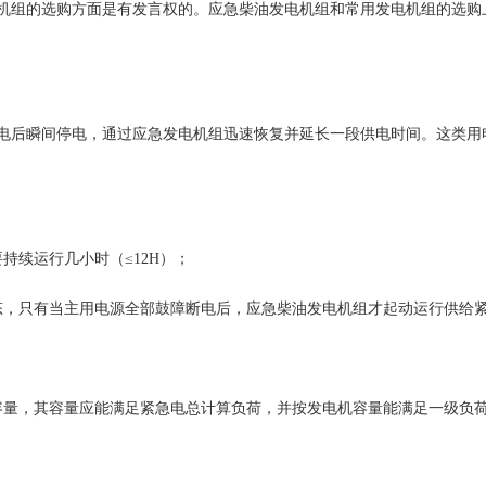
机组的选购方面是有发言权的。应急柴油发电机组和常用发电机组的选购
电后瞬间停电，通过应急发电机组迅速恢复并延长一段供电时间。这类用
续运行几小时（≤12H）；
，只有当主用电源全部鼓障断电后，应急柴油发电机组才起动运行供给
容量，其容量应能满足紧急电总计算负荷，并按发电机容量能满足一级负荷