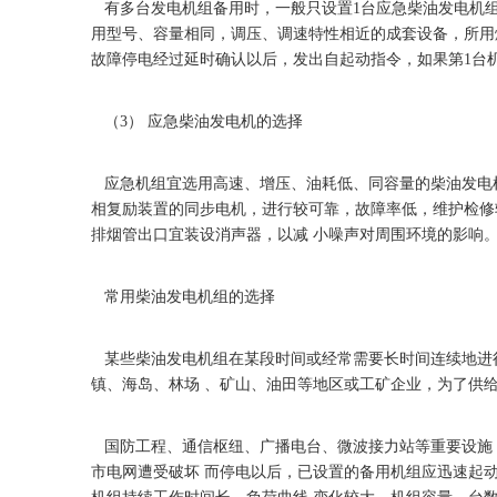
有多台发电机组备用时，一般只设置1台应急柴油发电机组
用型号、容量相同，调压、调速特性相近的成套设备，所用
故障停电经过延时确认以后，发出自起动指令，如果第1台
（3） 应急柴油发电机的选择
应急机组宜选用高速、增压、油耗低、同容量的柴油发电机
相复励装置的同步电机，进行较可靠，故障率低，维护检修
排烟管出口宜装设消声器，以减 小噪声对周围环境的影响
常用柴油发电机组的选择
某些柴油发电机组在某段时间或经常需要长时间连续地进行
镇、海岛、林场 、矿山、油田等地区或工矿企业，为了供
国防工程、通信枢纽、广播电台、微波接力站等重要设施
市电网遭受破坏 而停电以后，已设置的备用机组应迅速起