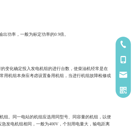
出功率，一般为标定功率的0.9倍。
185-5338
139-5115
荷的变化确定投入发电机组的进行台数，使柴油机经常是在
2260661
，常用机组本身应考虑设置备用机组，当进行机组故障检修或
高速机组。同一电站的机组应选用同型号、同容量的机组，以便
急发电机组相同，一般为400V，个别用电量大，输电距离