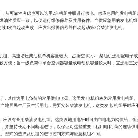
，从可靠性考虑也可以选用2台机组并联进行供电。供应急用的发电机组
燃油性质应一致，以便进行维修保养及共用备件。当供应急用的发电机组
连续3次自起动失败，应发出报警信号并自动起动第2台柴油发电机。
组。高速增压柴油机单机容量较大，占据空 间小；柴油机选用配电子或
较方便；当一级负荷中单台空调器容量或电动机容量较大时，宜选用三次
。
，以作为用电负荷的常用供电电源，这类发 电机组称为常用发电机组。
给当地居民生厂及生活用电，需要安装柴油发电机，这类发电 机组平时应
，应设有备用柴油发电机组。这类设施用电平时可由市电电力网供给。但
动，并坚持长期不间断地进行，以保证对这些重要工程用电负 荷的连续供
数、型式的选择及机组的进行控制方式与应急机组不同。