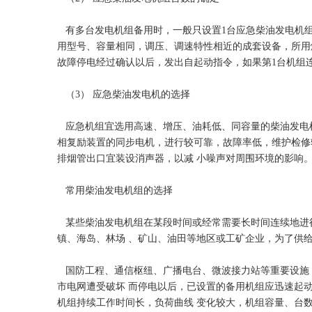
有多台发电机组备用时，一般只设置1台应急柴油发电机组
用型号、容量相同，调压、调速特性相近的成套设备，所用
故障停电经过确认以后，发出自起动指令，如果第1台机组
（3） 应急柴油发电机的选择
应急机组宜选用高速、增压、油耗低、同容量的柴油发电机
相复励装置的同步电机，进行较可靠，故障率低，维护检修
排烟管出口宜装设消声器，以减 小噪声对周围环境的影响
常用柴油发电机组的选择
某些柴油发电机组在某段时间或经常需要长时间连续地进行
镇、海岛、林场 、矿山、油田等地区或工矿企业，为了供
国防工程、通信枢纽、广播电台、微波接力站等重要设施
市电网遭受破坏 而停电以后，已设置的备用机组应迅速起
机组持续工作时间长，负荷曲线 变化较大，机组容量、台