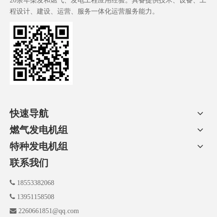
20余年柴发和燃气、发电工程应用经验。具备提供技术、设备、工
程设计、建设、运营、服务一体化运营服务能力。
快速导航
燃气发电机组
特种发电机组
联系我们

18553382068

13951158508

2260661851@qq.com