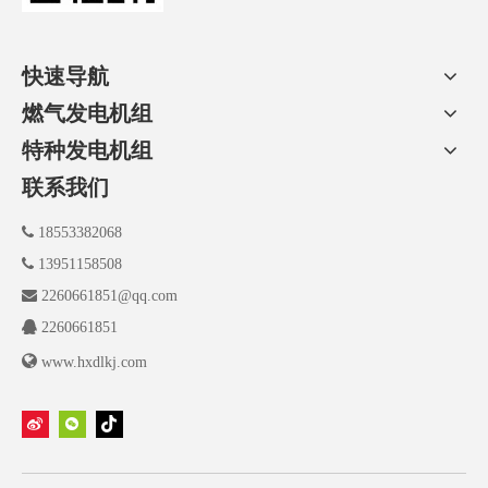
快速导航
燃气发电机组
特种发电机组
联系我们

18553382068

13951158508

2260661851@qq.com

2260661851

www.hxdlkj.com