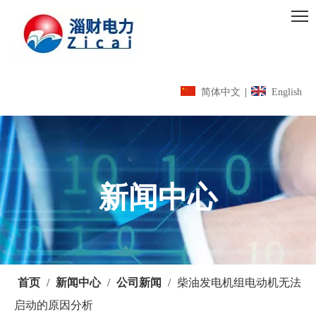
简体中文
|
English
新闻中心
首页
/
新闻中心
/
公司新闻
/
柴油发电机组电动机无法
启动的原因分析