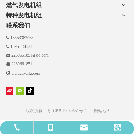
燃气发电机组
特种发电机组
联系我们

18553382068

13951158508

2260661851@qq.com

2260661851

www.hxdlkj.com
版权所有
苏ICP备19030651号-1
网站地图
2260661851@qq.com
185-5338-2068
139-5115-8508