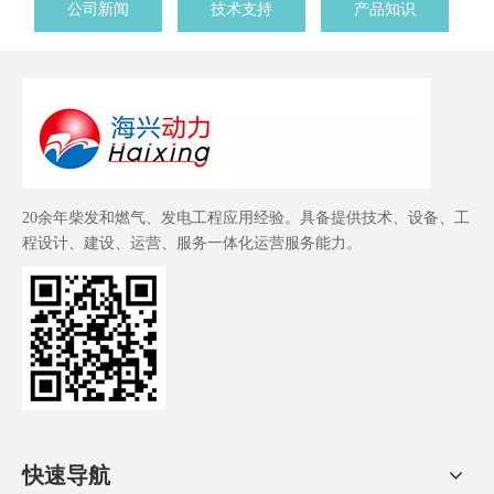
公司新闻
技术支持
产品知识
20余年柴发和燃气、发电工程应用经验。具备提供技术、设备、工
程设计、建设、运营、服务一体化运营服务能力。
快速导航