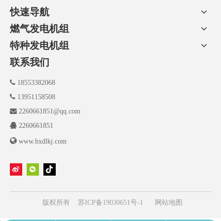
快速导航
燃气发电机组
特种发电机组
联系我们

18553382068

13951158508

2260661851@qq.com

2260661851

www.hxdlkj.com
版权所有
苏ICP备19030651号-1
网站地图