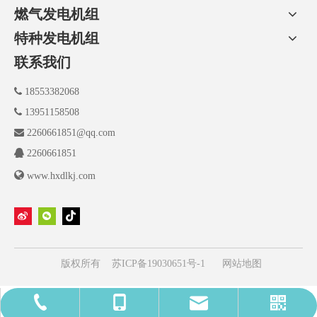
燃气发电机组
特种发电机组
联系我们

18553382068

13951158508

2260661851@qq.com

2260661851

www.hxdlkj.com
版权所有
苏ICP备19030651号-1
网站地图
2260661851@qq.com
185-5338-2068
139-5115-8508