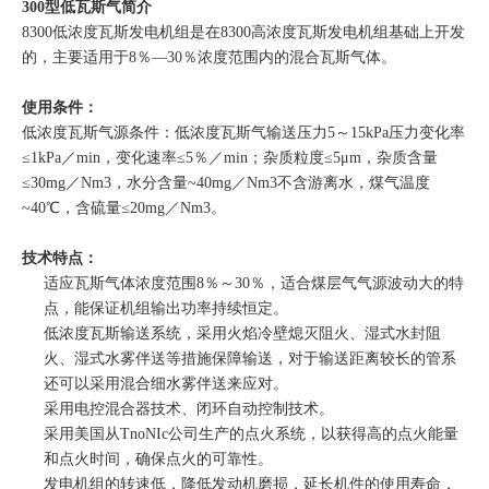
300型低瓦斯气简介
8300低浓度瓦斯发电机组是在8300高浓度瓦斯发电机组基础上开发
的，主要适用于8％—30％浓度范围内的混合瓦斯气体。
使用条件：
低浓度瓦斯气源条件：低浓度瓦斯气输送压力5～15kPa压力变化率
≤1kPa／min，变化速率≤5％／min；杂质粒度≤5μm，杂质含量
≤30mg／Nm3，水分含量~40mg／Nm3不含游离水，煤气温度
~40℃，含硫量≤20mg／Nm3。
技术特点：
适应瓦斯气体浓度范围8％～30％，适合煤层气气源波动大的特
点，能保证机组输出功率持续恒定。
低浓度瓦斯输送系统，采用火焰冷壁熄灭阻火、湿式水封阻
火、湿式水雾伴送等措施保障输送，对于输送距离较长的管系
还可以采用混合细水雾伴送来应对。
采用电控混合器技术、闭环自动控制技术。
采用美国从TnoNIc公司生产的点火系统，以获得高的点火能量
和点火时间，确保点火的可靠性。
发电机组的转速低，降低发动机磨损，延长机件的使用寿命，