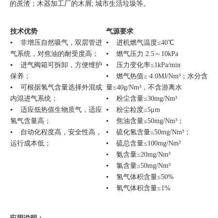
的蔗渣；木器加工厂的木屑; 城市生活垃圾等。
技术优势
气源要求
▪ 非增压自然吸气，双层管进
▪ 进机燃气温度≤40℃
气系统，对焦油的耐受度高；
▪ 燃气压力 2.5～10kPa
▪ 进气阀箱可拆卸，方便维护
▪ 压力变化率≤1kPa/min
保养；
▪ 燃气热值≥ 4.0MJ/Nm³；水分含
▪ 可根据氢气含量选择外混或
量≤40g/Nm³，不含游离水
内混进气系统；
▪ 粉尘含量≤30mg/Nm³
▪ 适应低热值生物质气，适应
▪ 粉尘粒度≤5μm
氢气含量高；
▪ 焦油含量≤50mg/Nm³；
▪ 自动化程度高，安全性高，
▪ 硫化氢含量≤50mg/Nm³；
运行成本低；
▪ 硫总含量≤100mg/Nm³
▪ 氨含量≤20mg/Nm³
▪ 氯含量≤50mg/Nm³
▪ 氢气体积含量≤50%
▪ 氧气体积含量≤1%