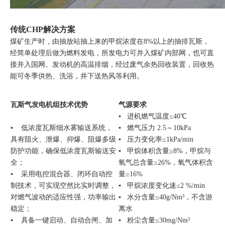
传统CHP解决方案
煤矿生产时，由抽放站抽上来的甲烷浓度在8%以上的抽排瓦斯，
经简单处理后做为燃料发电，所发电力可并入煤矿内部网，也可直
接并入国网。发动机的高温排烟，经过废气余热回收装置，回收热
能可冬季供热、洗浴，井下送热风等利用。
瓦斯气发电机组技术优势
气源要求
▪ 进机燃气温度≤40℃
▪ 低浓度瓦斯细水雾输送系统，
▪ 燃气压力 2.5～10kPa
具有阻火、泄爆、抑爆、阻爆多级
▪ 压力变化率≤1kPa/min
防护功能，确保低浓度瓦斯输送安
▪ 甲烷体积含量≥8%，甲烷与
全；
氧气总含量≥26%，氧气体积含
▪ 采用电控混合器、闭环自动控
量≥16%
制技术，可实现空然比实时调整，
▪ 甲烷浓度变化速≤2 %/min
对燃气波动的适应性强，功率输出
▪ 水分含量≤40g/Nm³，不含游
稳定；
离水
▪ 具备一键启动、自动合闸、加
▪ 粉尘含量≤30mg/Nm³