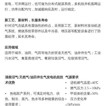
发电，可并网运行，也可做为分布式能源系统，多机组并机孤网运
行，功率分配均匀，加减载响应及时，运行稳定。
新工艺、新材料，长服务寿命
针对沼气含硫具有腐蚀性的特点，采用新工艺、新材料对发动机进
气系统、燃烧系统零部件以及中冷器、增压器等配套设备进行了防
腐处理，延长其寿命。
应用领域
适用于城市、油田、气田等地方的管道天然气、油井伴生气；工业
污水沼气、禽畜粪便沼气、餐厨垃圾沼气、垃圾填埋沼气。
淄柴沼气/天然气/油田伴生气发电机组技
气源要求
术优势
▪ 进机燃气温度≤40℃
▪ 燃气压力 2.5～10kPa
▪ 热电联产系列，可满足对电力、供
▪ 甲烷体积含量≥50%
热、制冷、蒸汽、热水等多种能量的综合
▪ 压力变化率
使用要求；
≤1kPa/min