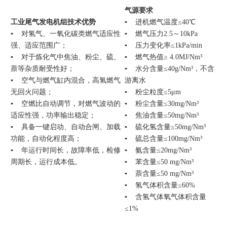
气源要求
工业尾气发电机组技术优势
▪ 进机燃气温度≤40℃
▪ 对氢气、一氧化碳类燃气适应性
▪ 燃气压力2.5～10kPa
强、适应范围广；
▪ 压力变化率≤1kPa/min
▪ 对于炼化气中焦油、粉尘、硫、
▪ 燃气热值≥ 4.0MJ/Nm³
萘等杂质耐受性好；
▪ 水分含量≤40g/Nm³，不含
▪ 空气与燃气缸内混合，高氢燃气
游离水
无回火问题；
▪ 粉尘粒度≤5μm
▪ 空燃比自动调节，对燃气波动的
▪ 粉尘含量≤30mg/Nm³
适应性强，功率输出稳定；
▪ 焦油含量≤50mg/Nm³
▪ 具备一键启动、自动合闸、加载
▪ 硫化氢含量≤50mg/Nm³
功能，自动化程度高；
▪ 硫总含量≤100mg/Nm³
▪ 年运行时间长，故障率低，检修
▪ 氨含量≤20mg/Nm³
周期长，运行成本低。
▪ 苯含量≤50 mg/Nm³
▪ 萘含量≤50 mg/Nm³
▪ 氢气体积含量≤60%
▪ 含氢气体氧气体积含量
≤1%