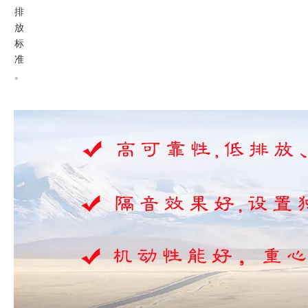
排
放
标
准
。