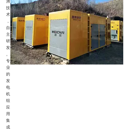
洲
技
术
，
自
主
研
发
。
专
业
的
发
电
机
组
应
用
集
成