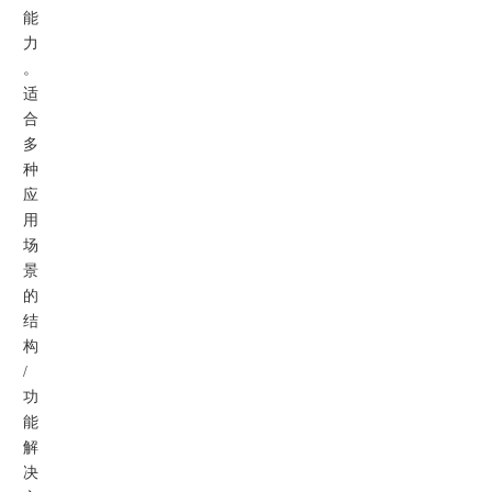
能
力
。
适
合
多
种
应
用
场
景
的
结
构
/
功
能
解
决