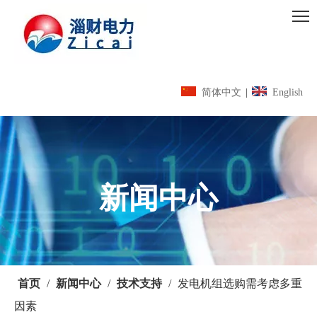
简体中文
|
English
新闻中心
首页
/
新闻中心
/
技术支持
/
发电机组选购需考虑多重
因素