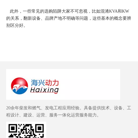
此外，一些常见的选购陷阱大家不可忽视，比如混淆KVA和KW
的关系，翻新设备、品牌产地不明确等问题，这些基本的概念要辨
别区分好。
20余年柴发和燃气、发电工程应用经验。具备提供技术、设备、工
程设计、建设、运营、服务一体化运营服务能力。