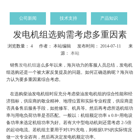
公司新闻
技术支持
产品知识
发电机组选购需考虑多重因素
浏览数量：
4
作者： 本站编辑 发布时间： 2014-07-11 来
源：
本站
["wechat","weibo","qzone","douban","email"]
销售
发电机组
这么多年以来，海兴动力的客服人员总结，发电机
组选购还是一个被大家反复提及的问题。如何正确选购呢？海兴动
力认为要多重因素综合考虑。
在选购柴油发电机组时应充分考虑柴油发电机组的综合性能和经
济指标，供应商的敬业精神、地理位置和实际专业程度，供应商是
否具备售后服务手段，如抢修车、机具等。然后再考虑所选机组功
率与用电负荷功率是否匹配。一般以：机组额定功率ｘ0.8=用电设
备功率来选定机组功率为好。若有大中型电动机则还需考虑 2-5倍
的起动电流。若机组主要用于对UPS充电，则根据UPS的实际情况
做一次专业咨询，然后再决定发电机额定功率。